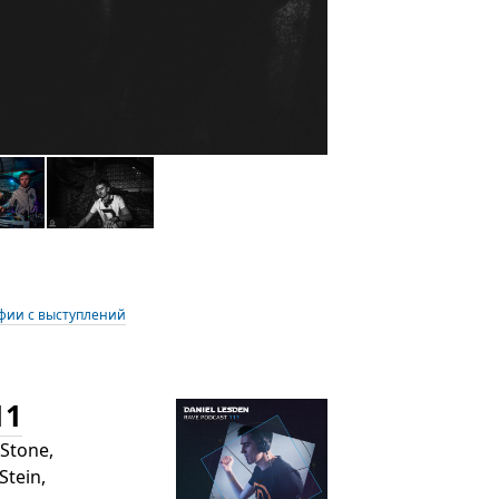
фии с выступлений
11
 Stone,
Stein,