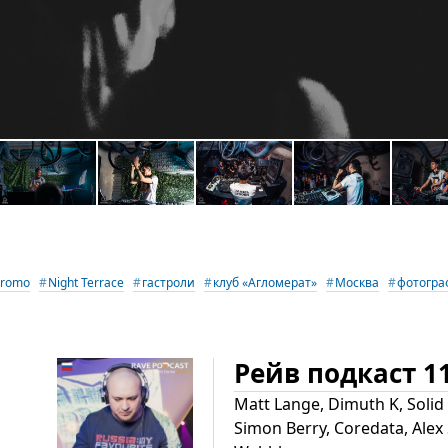
Promo
Night Terrace
гастроли
клуб «Агломерат»
Москва
фотогра
Рейв подкаст 1
Matt Lange, Dimuth K, Solid
Simon Berry, Coredata, Alex 