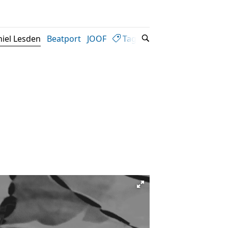
iel Lesden
Beatport
JOOF
Tags