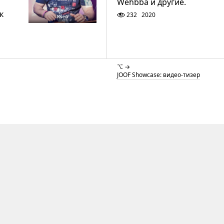
Wehbba и другие.
к
232
2020
⌥ →
JOOF Showcase: видео-тизер