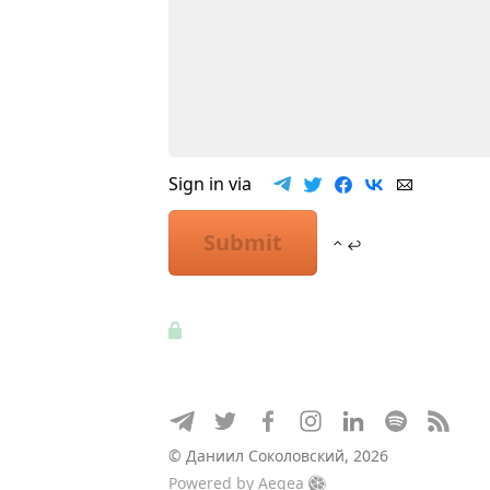
Sign in via
Submit
⌃ ↩
© Даниил Соколовский, 2026
Powered by
Aegea