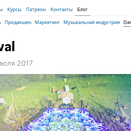
ы
Курсы
Патреон
Контакты
Блог
ь
Продакшен
Маркетинг
Музыкальная индустрия
Dan
val
июля 2017