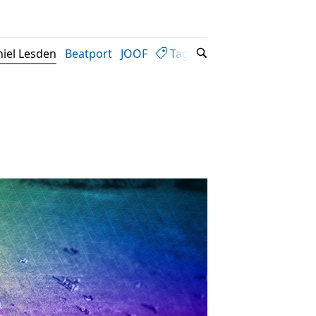
iel Lesden
Beatport
JOOF
Tags