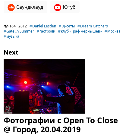
Саундклауд
Ютуб
164
2012
Daniel Lesden
DJ-сеты
Dream Catchers
Gate In Summer
гастроли
клуб «Граф Чернышёв»
Москва
музыка
Next
Фотографии с Open To Close
@ Город, 20.04.2019