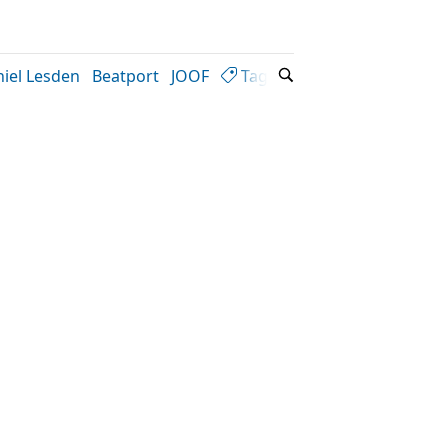
iel Lesden
Beatport
JOOF
Tags