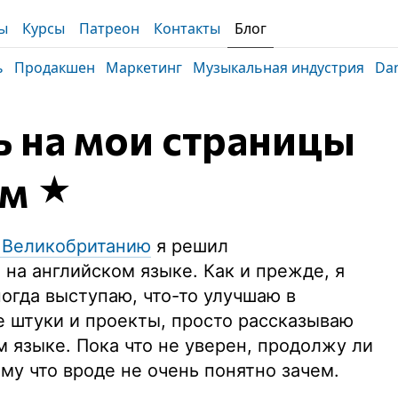
ы
Курсы
Патреон
Контакты
Блог
ь
Продакшен
Маркетинг
Музыкальная индустрия
Dan
 на мои страницы
ом
 Великобританию
я решил
 на английском языке. Как и прежде, я
ногда выступаю, что-то улучшаю в
е штуки и проекты, просто рассказываю
м языке. Пока что не уверен, продолжу ли
ому что вроде не очень понятно зачем.