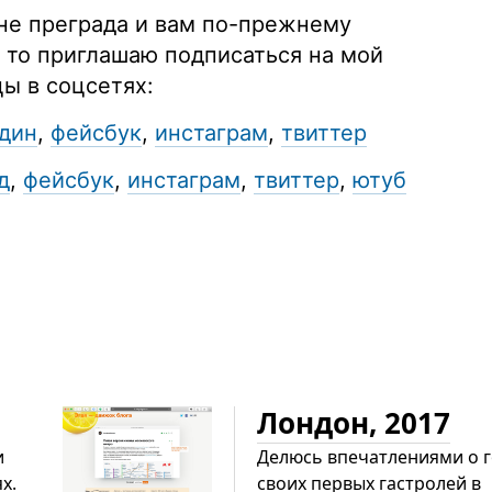
 не преграда и вам по-прежнему
, то приглашаю подписаться на мой
ы в соцсетях:
дин
,
фейсбук
,
инстаграм
,
твиттер
д
,
фейсбук
,
инстаграм
,
твиттер
,
ютуб
Лондон, 2017
и
Делюсь впечатлениями о г
х.
своих первых гастролей в