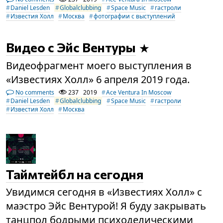
Daniel Lesden
Globalclubbing
Space Music
гастроли
Известия Холл
Москва
фотографии с выступлений
Видео с Эйс Вентуры
Видеофрагмент моего выступления в
«Известиях Холл» 6 апреля 2019 года.
No comments
237
2019
Ace Ventura In Moscow
Daniel Lesden
Globalclubbing
Space Music
гастроли
Известия Холл
Москва
Таймтейбл на сегодня
Увидимся сегодня в «Известиях Холл» с
маэстро Эйс Вентурой! Я буду закрывать
танцпол бодрыми психоделическими