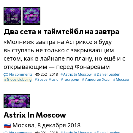
Два сета и таймтейбл на завтра
«Молния»: завтра на Астриксе я буду
выступать не только с закрывающим
сетом, как в лайнапе по плану, но ещё и с
открывающим — перед Фонарёвым
No comments
252
2018
Astrix In Moscow
Daniel Lesden
Globalclubbing
Space Music
гастроли
Известия Холл
Москва
Astrix In Moscow
🇷🇺 Москва, 8 декабря 2018
No comments
291
2018
Astrix In Moscow
Daniel Lesden