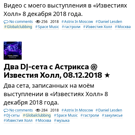
Видео с моего выступления в «Известиях
Холл» 8 декабря 2018 года.
No comments
256
2018
Astrix In Moscow
Daniel Lesden
Globalclubbing
Space Music
гастроли
Известия Холл
Москва
Два DJ-сета с Астрикса @
Известия Холл, 08.12.2018
Два сета, записанных на моём
выступлении в «Известиях Холл» 8
декабря 2018 года.
No comments
284
2018
Astrix In Moscow
Daniel Lesden
DJ-сеты
Globalclubbing
Space Music
гастроли
закулисье
Известия Холл
Москва
музыка