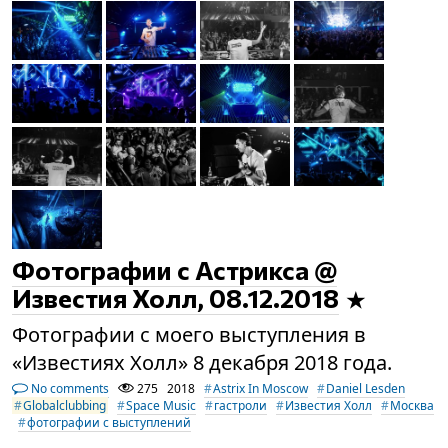
Фотографии с Астрикса @
Известия Холл, 08.12.2018
Фотографии с моего выступления в
«Известиях Холл» 8 декабря 2018 года.
No comments
275
2018
Astrix In Moscow
Daniel Lesden
Globalclubbing
Space Music
гастроли
Известия Холл
Москва
фотографии с выступлений